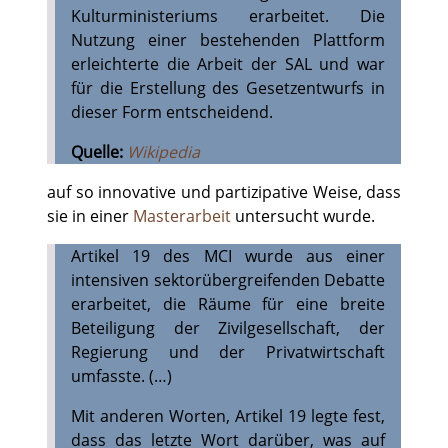
Kulturministeriums erarbeitet. Die
Nutzung einer bestehenden Plattform
erleichterte die Arbeit der SAL und war
für die Erstellung des Gesetzentwurfs in
dieser Form entscheidend.
Quelle:
Wikipedia
auf so innovative und partizipative Weise, dass
sie in einer
Masterarbeit
untersucht wurde.
Artikel 19 des MCI wurde aus einer
intensiven sektorübergreifenden Debatte
erarbeitet, die Räume für eine breite
Beteiligung der Zivilgesellschaft, der
Regierung und der Privatwirtschaft
umfasste. (…)
Mit anderen Worten, Artikel 19 legte fest,
dass das letzte Wort darüber, was auf