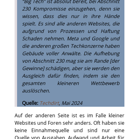
“Big Tech” ist absolut bereit, bei Abschnitt
230 Kompromisse einzugehen, denn sie
wissen, dass dies nur in ihre Hände
spielt. Es sind alle anderen Websites, die
aufgrund von Prozessen und Haftung
Schaden nehmen. Meta und Google und
die anderen großen Techkonzerne haben
Gebäude voller Anwälte. Die Aufhebung
von Abschnitt 230 mag sie am Rande [der
Gewinne] schädigen, aber sie werden den
Ausgleich dafür finden, indem sie den
gesamten kleineren Wettbewerb
auslöschen.
Quelle:
Techdirt
, Mai 2024
Auf der anderen Seite ist es im Falle kleiner
Websites und Foren sehr anders. Oft haben sie
keine Einnahmequelle und sind nur eine
Quelle von Ausgaben, Aufwand und Arbeit für