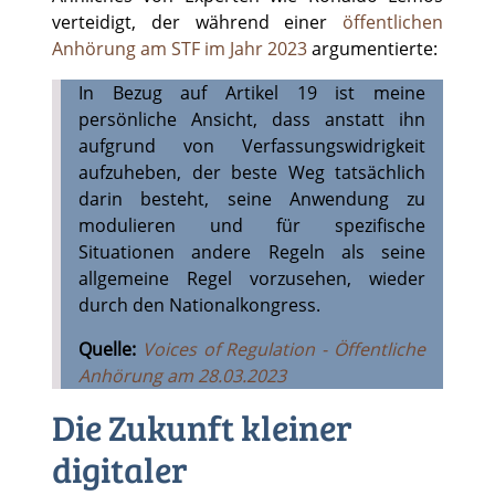
verteidigt, der während einer
öffentlichen
Anhörung am STF im Jahr 2023
argumentierte:
In Bezug auf Artikel 19 ist meine
persönliche Ansicht, dass anstatt ihn
aufgrund von Verfassungswidrigkeit
aufzuheben, der beste Weg tatsächlich
darin besteht, seine Anwendung zu
modulieren und für spezifische
Situationen andere Regeln als seine
allgemeine Regel vorzusehen, wieder
durch den Nationalkongress.
Quelle:
Voices of Regulation - Öffentliche
Anhörung am 28.03.2023
Die Zukunft kleiner
digitaler