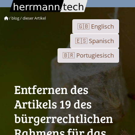
herrmann.tech
/
blog
/
dieser Artikel
Englisch
Spanisch
Portugiesisch
Entfernen des
Artikels 19 des
bürgerrechtlichen
Rahmens für das