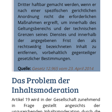
Dritter haftbar gemacht werden, wenn er
nach einer spezifischen gerichtlichen
Anordnung nicht die erforderlichen
Maßnahmen ergreift, um innerhalb des
Geltungsbereichs und der technischen
Grenzen seines Dienstes und innerhalb
der angegebenen Frist den als
rechtswidrig bezeichneten Inhalt zu
entfernen, vorbehaltlich gegenteiliger
gesetzlicher Bestimmungen.
Quelle:
Gesetz 12.965 vom 23. April 2014
Das Problem der
Inhaltsmoderation
Artikel 19 wird in der Gesellschaft zunehmend
in Frage gestellt angesichts der
unzureichenden Inhaltsmoderation durch die