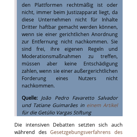
den Plattformen rechtmäßig ist oder
nicht, immer beim Justizapparat liegt, da
diese Unternehmen nicht für Inhalte
Dritter haftbar gemacht werden können,
wenn sie einer gerichtlichen Anordnung
zur Entfernung nicht nachkommen. Sie
sind frei, ihre eigenen Regeln und
Moderationsmaßnahmen zu treffen,
müssen aber keine Entschädigung
zahlen, wenn sie einer außergerichtlichen
Forderung eines Nutzers nicht
nachkommen.
Quelle:
João Pedro Favaretto Salvador
und Tatiane Guimarães in
einem Artikel
für die Getúlio Vargas Stiftung
Die intensiven Debatten setzten sich auch
während des
Gesetzgebungsverfahrens des